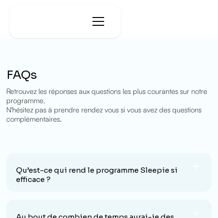
FAQs
Retrouvez les réponses aux questions les plus courantes sur notre
programme.
N'hésitez pas à prendre rendez vous si vous avez des questions
complémentaires.
Qu’est-ce qui rend le programme Sleepie si
efficace ?
Il a été créé par d’
anciens insomniaques
donc il a la
spécificité de délivrer une approche concrète et
Au bout de combien de temps aurai-je des