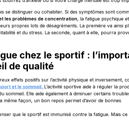
us souffrez d’anxiété ou si votre charge mentale est trop im
ois se distinguer ou cohabiter. Si des symptômes sont com
t les problèmes de concentration
, la fatigue psychique et
leurs propres lots de désagréments. La première va ainsi p
rritabilité et du stress. La seconde, quant à elle, pourra pro
igue chez le sportif : l’impor
l de qualité
eux effets positifs sur l’activité physique et inversement, 
 sport et le sommeil
.
L’activité sportive aide à réguler la pr
u sommeil. Elle aide également à diminuer certains troub
 la même façon, un bon repos permet d’avoir de bonnes
enser que le sportif est immunisé contre la fatigue. Mais ce