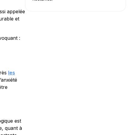
ssi appelée
urable et
ovoquant :
près
les
’anxiété
être
ogique est
e, quant à