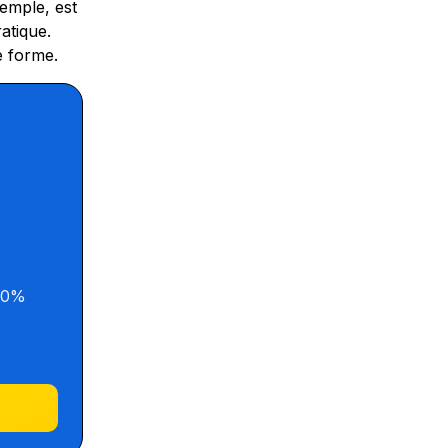
xemple, est
atique.
e forme.
100%