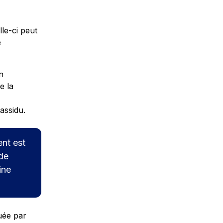
lle-ci peut
e
n
e la
assidu.
ent est
 de
ine
quée par