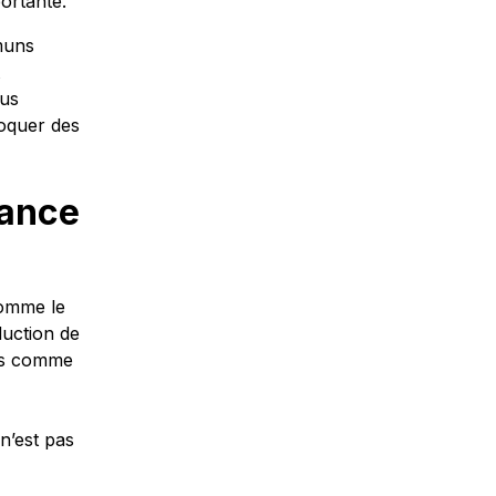
portante.
muns
lus
voquer des
tance
comme le
oduction de
les comme
 n’est pas