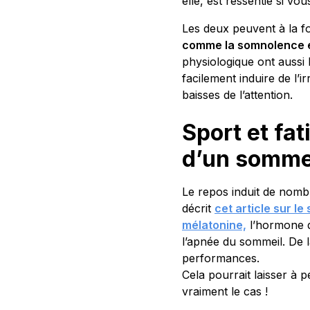
elle, est ressentie si vo
Les deux peuvent à la f
comme la somnolence e
physiologique ont aussi 
facilement induire de l’i
baisses de l’attention.
Sport et fat
d’un sommei
Le repos induit de nombr
décrit
cet article sur le
mélatonine,
l’hormone d
l’apnée du sommeil. De
performances.
Cela pourrait laisser à p
vraiment le cas !