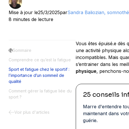
Mise à jour le
25/3/2025
par
Sandra Baliozian, somnothér
8 minutes de lecture
Vous êtes épuisé.e dès
une activité physique al
Sommaire
incompatibles. Mais quan
Comprendre ce qu’est la fatigue
s’entrainer dans les mei
Sport et fatigue chez le sportif :
physique
, penchons-nous
l’importance d’un sommeil de
qualité
Comment gérer la fatigue liée du
25 conseils in
sport ?
Marre d'entendre to
Voir plus d'articles
maintenant dans votr
guérie.