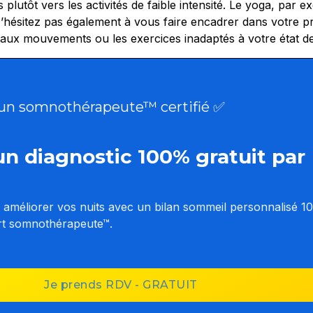
plutôt vers les activités de faible intensité. Le yoga, par e
’hésitez pas également à vous faire encadrer dans votre pr
 faux mouvements ou les exercices inadaptés à votre état d
un somnothérapeute™ certifié ✅
'un diagnostic 100% gratuit par
méliorer vos nuits avec un bilan sommeil personnalisé 
ert somnothérapeute™.
Je prends RDV - GRATUIT