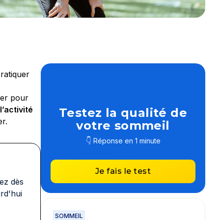
ratiquer
rer pour
’activité
Testez la qualité de
er.
votre sommeil
👇 Réponse en 1 minute
Je fais le test
ez dès
rd'hui
SOMMEIL