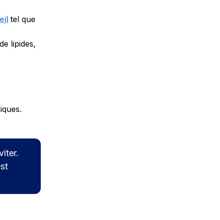
eil
tel que
e lipides,
iques.
iter.
est