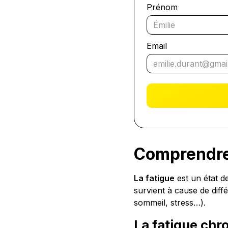
Prénom
Email
Comprendre 
La fatigue
est un état de
survient à cause de diff
sommeil, stress…).
La fatigue chr